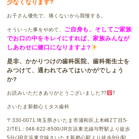
少なくなります?
お子さん優先で、痛くないから我慢する。
ご自身も、そしてご家族
そういった事をやめて、
でお口の中をキレイにすれば、家族みんなが
しあわせに健口になりますよ?
是非、かかりつけの歯科医院、歯科衛生士を
みつけて、通われてみてはいかがでしょう
か?
お読みいただきありがとうございました
??‍
?
さいたま新都心ミタス歯科
〒
330-0071
埼玉県さいたま市浦和区上木崎
2
丁目
5-
2/TEL : 048-822-8500/JR
京浜東北線与野駅より徒歩
5
分
/JR
京浜東北線さいたま新都心駅より徒歩
9
分
/
駐