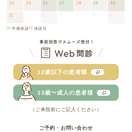
24
8
10
ベ
2026
25
11
ベ
8
2026
26
12
ベ
8
の
2026
(1
27
13
ベ
2026
(1
8
28
14
8
2026
29
15
8
2026
30
16
ベ
8
の
2026
(1
月
日
ン
年
日
ン
月
年
日
ン
月
イ
年
件
日
ン
年
件
月
日
月
年
日
月
年
日
ン
月
イ
年
件
31
17
2026
ト)
8
1
2026
ト)
18
8
2
2026
(1
ト)
19
ベ
8
の
3
2026
ト)
8
の
20
4
2026
21
8
5
2026
22
8
6
2026
(1
ト)
23
ベ
8
の
日
年
月
年
日
月
年
件
日
ン
月
イ
年
月
イ
日
年
日
月
年
日
月
年
件
日
ン
月
イ
8
24
9
25
9
の
ト)
26
ベ
9
27
ベ
9
28
9
29
9
の
ト)
30
ベ
午後休診
休診日
月
日
月
日
月
イ
日
ン
月
日
ン
月
日
月
日
月
イ
日
ン
31
1
2
ベ
ト)
3
ト)
4
5
6
ベ
ト)
日
日
日
ン
日
日
日
日
ン
ト)
ト)
12歳以下の
患者様
13歳〜成人の
患者様
（ご来院前にご記入ください）
ご予約・お問い合わせ