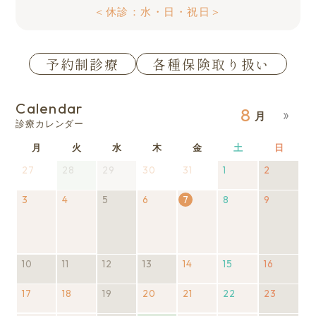
＜休診：水・日・祝日＞
予約制診療
各種保険取り扱い
Calendar
8
診療カレンダー
月
月
火
火
水
水
木
木
金
金
土
土
日
日
曜
曜
曜
曜
曜
曜
曜
27
2026
28
2026
(1
29
2026
(1
30
2026
31
2026
1
2026
2
2026
(1
日
日
日
日
日
日
日
年
年
件
年
件
年
年
年
年
件
3
2026
7
4
2026
7
の
5
2026
(1
7
の
6
2026
7
7
7
8
8
2026
9
8
の
2026
(1
年
月
年
月
イ
年
件
月
イ
年
月
2026
月
月
年
月
イ
年
件
8
27
8
28
ベ
8
の
29
ベ
8
30
年8月
31
1
8
2
ベ
8
の
月
日
月
日
ン
月
イ
日
ン
月
日
7日
日
日
月
日
ン
月
イ
3
4
ト)
5
ベ
ト)
6
8
ト)
9
ベ
10
2026
(1
11
2026
(1
12
2026
(1
13
2026
(1
14
2026
15
2026
16
2026
(1
日
日
日
ン
日
日
日
ン
年
件
年
件
年
件
年
件
年
年
年
件
ト)
ト)
17
2026
8
の
18
8
の
2026
19
8
の
2026
(1
20
8
の
2026
21
8
2026
22
8
2026
23
8
の
2026
(1
年
月
イ
月
イ
年
月
イ
年
件
月
イ
年
月
年
月
年
月
イ
年
件