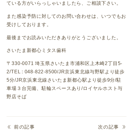
ている方がいらっしゃいましたら、ご相談下さい。
また感染予防に対してのお問い合わせは、いつでもお
受けしております。
最後までお読みいただきありがとうございました。
さいたま新都心ミタス歯科
〒
330-0071
埼玉県さいたま市浦和区上木崎
2
丁目
5-
2/TEL : 048-822-8500/JR
京浜東北線与野駅より徒歩
5
分
/JR
京浜東北線さいたま新都心駅より徒歩
9
分
/
駐
車場３台完備、駐輪スペースあり
/
ロイヤルホスト与
野店そば
前の記事
次の記事