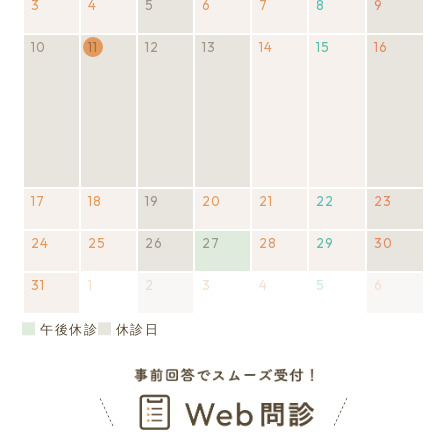
3
2026
7
4
2026
7
の
5
2026
(1
7
の
6
2026
7
7
2026
7
8
8
2026
9
8
の
2026
(1
年
月
年
月
イ
年
件
月
イ
年
月
年
月
月
年
月
イ
年
件
10
8
2026
(1
27
11
8
28
ベ
12
8
の
2026
(1
29
ベ
13
8
2026
(1
30
14
8
31
2026
15
1
8
2026
16
2
ベ
8
の
2026
(1
月
年
件
日
2026
月
日
ン
月
イ
年
件
日
ン
月
年
件
日
月
日
年
日
月
年
日
ン
月
イ
年
件
3
8
の
年8月
4
ト)
5
ベ
8
の
ト)
6
8
の
7
8
8
8
ト)
9
ベ
8
の
日
月
イ
11日
日
(1
日
ン
月
イ
日
月
イ
日
月
日
月
日
ン
月
イ
10
ベ
件のイ
ト)
12
ベ
13
ベ
14
15
ト)
16
ベ
日
ン
ベン
日
ン
日
ン
日
日
日
ン
ト)
ト)
ト)
ト)
ト)
17
2026
18
2026
19
2026
(1
20
2026
21
2026
22
2026
23
2026
(1
年
年
年
件
年
年
年
年
件
24
8
2026
25
8
2026
26
8
の
2026
(1
27
2026
(1
8
28
8
2026
29
8
2026
30
8
の
2026
(1
月
年
月
年
月
イ
年
件
年
件
月
月
年
月
年
月
イ
年
件
31
17
2026
8
1
2026
18
8
2
2026
(1
19
ベ
8
の
3
2026
8
の
20
4
2026
21
8
5
2026
22
8
6
2026
(1
23
ベ
8
の
日
年
月
年
日
月
年
件
日
ン
月
イ
年
月
イ
日
年
日
月
年
日
月
年
件
日
ン
月
イ
8
24
9
25
9
の
ト)
26
ベ
9
27
ベ
9
28
9
29
9
の
ト)
30
ベ
午後休診
休診日
月
日
月
日
月
イ
日
ン
月
日
ン
月
日
月
日
月
イ
日
ン
31
1
2
ベ
ト)
3
ト)
4
5
6
ベ
ト)
日
日
日
ン
日
日
日
日
ン
ト)
ト)