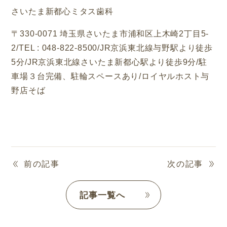
さいたま新都心ミタス歯科
〒
330-0071
埼玉県さいたま市浦和区上木崎
2
丁目
5-
2/TEL : 048-822-8500/JR
京浜東北線与野駅より徒歩
5
分
/JR
京浜東北線さいたま新都心駅より徒歩
9
分
/
駐
車場３台完備、駐輪スペースあり
/
ロイヤルホスト与
野店そば
前の記事
次の記事
記事一覧へ