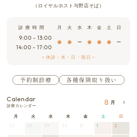
（ロイヤルホスト与野店そば）
診療時間
月
火
水
木
金
土
日
9:00 - 13:00
14:00 - 17:00
＜休診：水・日・祝日＞
予約制診療
各種保険取り扱い
Calendar
8
診療カレンダー
月
月
火
火
水
水
木
木
金
金
土
土
日
日
曜
曜
曜
曜
曜
曜
曜
27
2026
28
2026
(1
29
2026
(1
30
2026
31
2026
1
2026
2
2026
(1
日
日
日
日
日
日
日
年
年
件
年
件
年
年
年
年
件