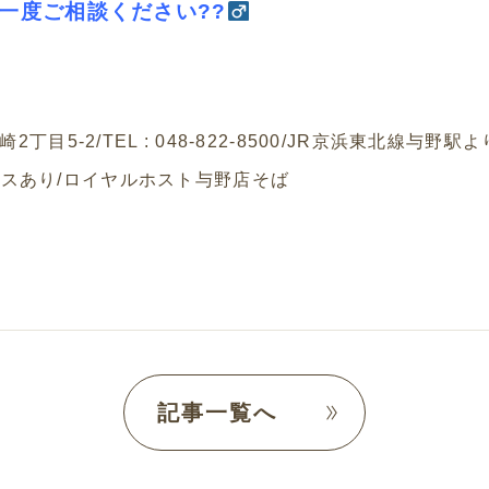
度ご相談ください??‍
崎
2
丁目
5-2/TEL : 048-822-8500/JR
京浜東北線与野駅よ
ースあり
/
ロイヤルホスト与野店そば
記事一覧へ