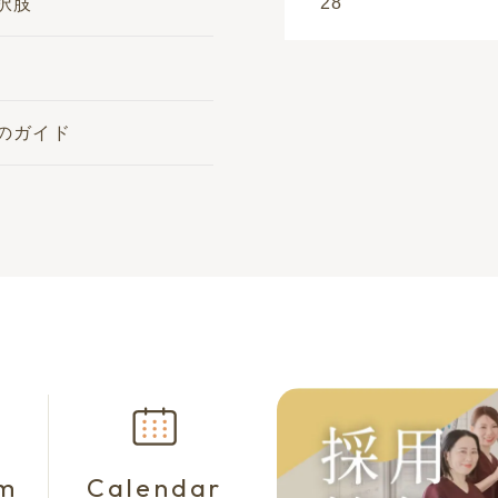
28
択肢
のガイド
am
Calendar