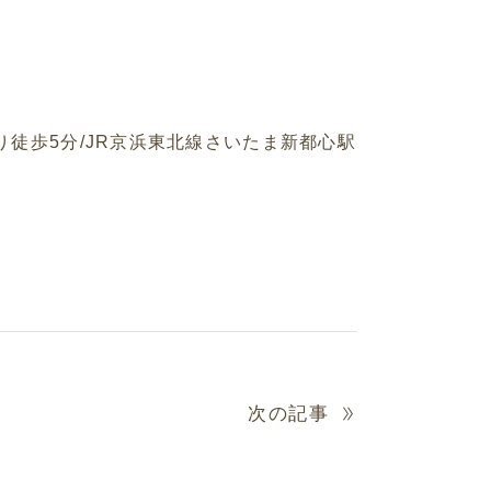
り徒歩
5
分
/JR
京浜東北線さいたま新都心駅
次の記事