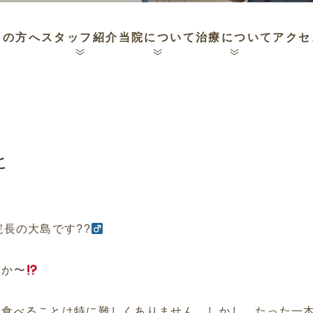
ての方へ
スタッフ紹介
当院について
治療について
アクセ
と
長の大島です??‍
すか〜
く食べることは特に難しくありません。しかし、たった一