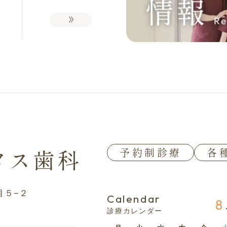
タス歯科
予約制診療
各
目５−２
Calendar
8
診療カレンダー