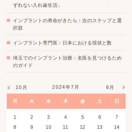
ずれない入れ歯生活」
インプラントの寿命がきたら：次のステップと選
択肢
インプラント専門医：日本における現状と数
埼玉でのインプラント治療：名医を見つけるため
のガイド
2024年7月
10月
8月
月
火
水
木
金
土
日
1
2
3
4
5
6
7
8
9
10
11
12
13
14