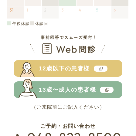
月
日
ン
年
日
ン
月
年
日
ン
月
イ
年
件
日
ン
年
件
月
日
月
年
日
月
年
日
ン
月
イ
年
件
31
17
2026
ト)
8
1
2026
ト)
18
8
2
2026
(1
ト)
19
ベ
8
の
3
2026
ト)
8
の
20
4
2026
21
8
5
2026
22
8
6
2026
(1
ト)
23
ベ
8
の
日
年
月
年
日
月
年
件
日
ン
月
イ
年
月
イ
日
年
日
月
年
日
月
年
件
日
ン
月
イ
8
24
9
25
9
の
ト)
26
ベ
9
27
ベ
9
28
9
29
9
の
ト)
30
ベ
午後休診
休診日
月
日
月
日
月
イ
日
ン
月
日
ン
月
日
月
日
月
イ
日
ン
31
1
2
ベ
ト)
3
ト)
4
5
6
ベ
ト)
日
日
日
ン
日
日
日
日
ン
ト)
ト)
12歳以下の
患者様
13歳〜成人の
患者様
（ご来院前にご記入ください）
ご予約・お問い合わせ