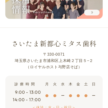
さいたま新都心ミタス歯科
〒330-0071
埼玉県さいたま市浦和区上木崎２丁目５−２
（ロイヤルホスト与野店そば）
診療時間
月
火
水
木
金
土
日
9:00 - 13:00
14:00 - 17:00
＜休診：水・日・祝日＞