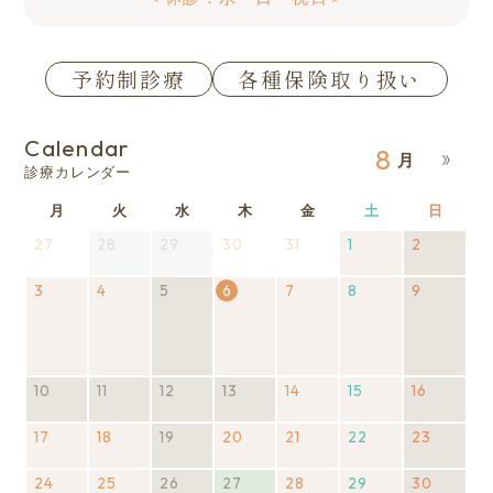
予約制診療
各種保険取り扱い
Calendar
8
診療カレンダー
月
月
火
火
水
水
木
木
金
金
土
土
日
日
曜
曜
曜
曜
曜
曜
曜
27
2026
28
2026
(1
29
2026
(1
30
2026
31
2026
1
2026
2
2026
(1
日
日
日
日
日
日
日
年
年
件
年
件
年
年
年
年
件
3
2026
7
4
2026
7
の
5
2026
(1
7
の
6
7
7
2026
7
8
8
2026
9
8
の
2026
(1
年
月
年
月
イ
年
件
月
イ
2026
月
年
月
月
年
月
イ
年
件
8
27
8
28
ベ
8
の
29
ベ
年8月
30
8
31
1
8
2
ベ
8
の
月
日
月
日
ン
月
イ
日
ン
6日
日
月
日
日
月
日
ン
月
イ
3
4
ト)
5
ベ
ト)
7
8
ト)
9
ベ
10
2026
(1
11
2026
(1
12
2026
(1
13
2026
(1
14
2026
15
2026
16
2026
(1
日
日
日
ン
日
日
日
ン
年
件
年
件
年
件
年
件
年
年
年
件
ト)
ト)
17
2026
8
の
18
8
の
2026
19
8
の
2026
(1
20
8
の
2026
21
8
2026
22
8
2026
23
8
の
2026
(1
年
月
イ
月
イ
年
月
イ
年
件
月
イ
年
月
年
月
年
月
イ
年
件
24
8
10
ベ
2026
25
11
ベ
8
2026
26
12
ベ
8
の
2026
(1
27
13
ベ
2026
(1
8
28
14
8
2026
29
15
8
2026
30
16
ベ
8
の
2026
(1