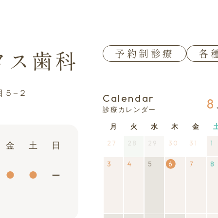
タス歯科
予約制診療
各
目５−２
Calendar
8
診療カレンダー
月
月
火
火
水
水
木
木
金
金
曜
曜
曜
曜
曜
27
2026
28
2026
(1
29
2026
(1
30
2026
31
2026
1
金
土
日
日
日
日
日
日
年
年
件
年
件
年
年
3
2026
4
2026
5
2026
(1
6
7
2026
8
7
7
の
7
の
7
7
年
年
年
件
2026
年
月
月
イ
月
イ
月
月
8
8
8
の
年8
8
27
28
ベ
29
ベ
30
31
1
月
月
月
イ
月6
月
日
日
ン
日
ン
日
日
3
4
5
ベ
日
7
ト)
ト)
日
日
日
ン
日