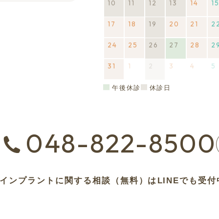
10
2026
(1
11
2026
(1
12
2026
(1
13
2026
(1
14
2026
1
ト)
年
件
年
件
年
件
年
件
年
17
2026
18
2026
19
2026
(1
20
2026
21
2026
2
8
の
8
の
8
の
8
の
8
年
年
年
件
年
年
月
イ
月
イ
月
イ
月
イ
月
24
2026
25
2026
26
2026
(1
27
2026
(1
28
2026
2
8
8
8
の
8
8
10
ベ
11
ベ
12
ベ
13
ベ
14
年
年
年
件
年
件
年
月
月
月
イ
月
月
日
ン
日
ン
日
ン
日
ン
日
31
2026
1
2026
2
2026
(1
3
2026
4
2026
5
8
8
8
の
8
の
8
17
18
19
ベ
20
21
ト)
ト)
ト)
ト)
年
年
年
件
年
年
月
月
月
イ
月
イ
月
日
日
日
ン
日
日
8
9
9
の
9
9
24
25
26
ベ
27
ベ
28
午後休診
休診日
ト)
月
月
月
イ
月
月
日
日
日
ン
日
ン
日
31
1
2
ベ
3
4
ト)
ト)
日
日
日
ン
日
日
048-822-8500
ト)
せ
インプラントに関する相談（無料）は
LINEでも受付