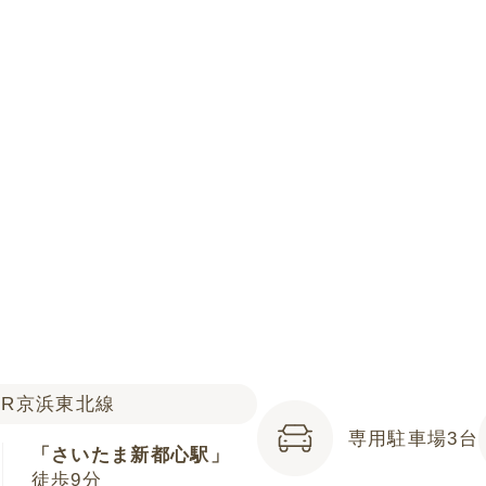
JR京浜東北線
専用駐車場3台
「さいたま新都心駅」
徒歩9分