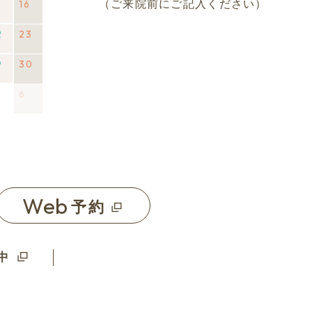
5
2026
16
2026
(1
（ご来院前にご記入ください）
ト)
年
年
件
2
2026
23
2026
(1
8
8
の
年
年
件
月
月
イ
9
2026
30
2026
(1
8
8
の
15
16
ベ
年
年
件
月
月
イ
日
日
ン
2026
6
2026
(1
8
8
の
22
23
ベ
ト)
年
年
件
月
月
イ
日
日
ン
9
9
の
29
30
ベ
ト)
月
月
イ
日
日
ン
5
6
ベ
ト)
日
日
ン
ト)
Web
予約
中