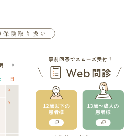
種保険取り扱い
土
土
日
日
曜
曜
2026
2
2026
(1
日
日
年
年
件
2026
9
2026
(1
8
8
の
12歳以下の
13歳〜成人の
年
年
件
月
月
イ
患者様
患者様
8
8
の
2
ベ
月
月
イ
日
日
ン
8
9
ベ
ト)
日
日
ン