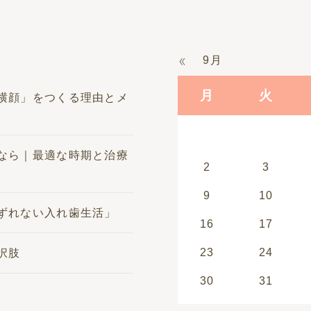
9月
月
火
横顔」をつくる理由とメ
なら｜最適な時期と治療
2
3
9
10
ずれない入れ歯生活」
16
17
23
24
択肢
30
31