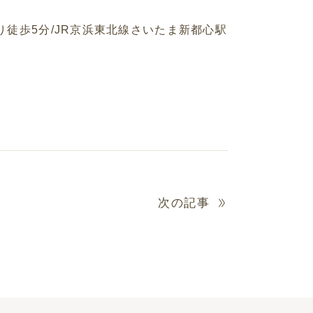
り徒歩
5
分
/JR
京浜東北線さいたま新都心駅
次の記事