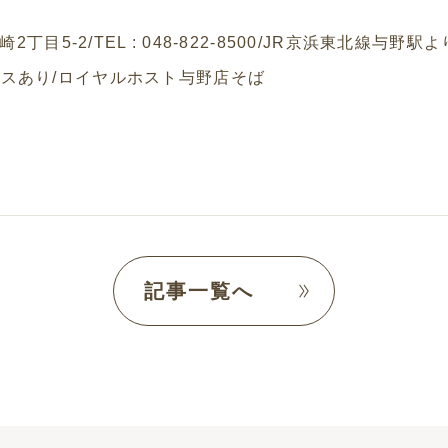
崎
2
丁目
5-2/TEL : 048-822-8500/JR
京浜東北線与野駅よ
ースあり
/
ロイヤルホスト与野店そば
記事一覧へ